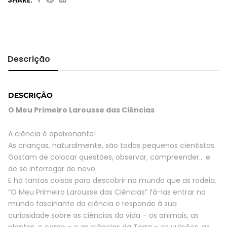
O
Meu
Primeiro
Larousse
das
Descrição
Ciências
quantity
DESCRIÇÃO
O Meu Primeiro Larousse das Ciências
A ciência é apaixonante!
As crianças, naturalmente, são todas pequenos cientistas.
Gostam de colocar questões, observar, compreender… e
de se interrogar de novo.
E há tantas coisas para descobrir no mundo que as rodeia.
“O Meu Primeiro Larousse das Ciências” fá-las entrar no
mundo fascinante da ciência e responde à sua
curiosidade sobre as ciências da vida – os animais, as
plantas, o corpo – e as ciências da Terra – os vulcões, as