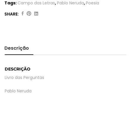
Tags:
Campo das Letras
,
Pablo Neruda
,
Poesia
SHARE:
Livro
das
Perguntas
quantity
Descrição
DESCRIÇÃO
Livro das Perguntas
Pablo Neruda