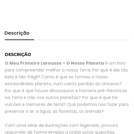
O
Meu
Primeiro
Larousse
-
Descrição
O
Nosso
Planeta
DESCRIÇÃO
quantity
O Meu Primeiro Larousse – O Nosso Planeta
é um livro
para compreender melhor a nossa Terra. Por que é ela tão
bela e tão frágil? Como é que se formou o nosso
extraordinário planeta, num canto perdido do Universo?
Por que é que houve dinossauros e homens pré-históricos
na Terra e não nos outros planetas? Por que é que há
vulcões e tremores de terra? Que podemos nós fazer para
preservar o ar, a água, as florestas, os animais?
Com uma série de ilustrações com legendas, procura
responder de forma simples a todas estas questões,