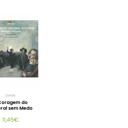
Livros
Coragem do
ral sem Medo
11,45
€