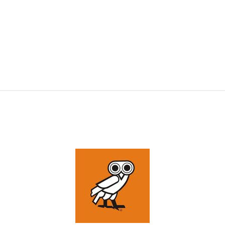
era:
é:
16,96€.
13,57€.