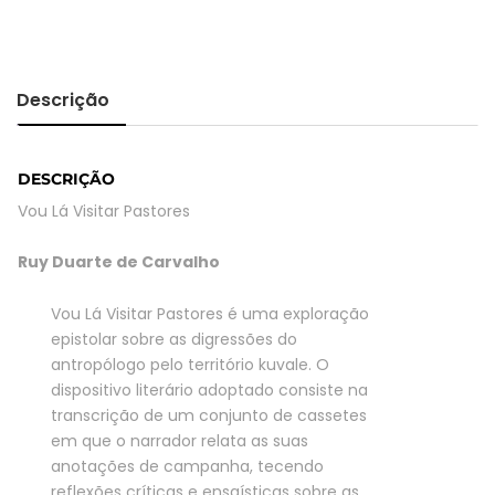
Lá
Visitar
Pastores
quantity
Descrição
DESCRIÇÃO
Vou Lá Visitar Pastores
Ruy Duarte de Carvalho
Vou Lá Visitar Pastores é uma exploração
epistolar sobre as digressões do
antropólogo pelo território kuvale. O
dispositivo literário adoptado consiste na
transcrição de um conjunto de cassetes
em que o narrador relata as suas
anotações de campanha, tecendo
reflexões críticas e ensaísticas sobre as