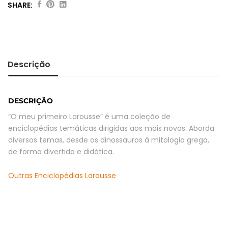
SHARE:
O
Meu
Primeiro
Larousse
dos
Descrição
Quem
É
quantity
DESCRIÇÃO
“O meu primeiro Larousse” é uma coleção de
enciclopédias temáticas dirigidas aos mais novos. Aborda
diversos temas, desde os dinossauros à mitologia grega,
de forma divertida e didática.
Outras Enciclopédias Larousse