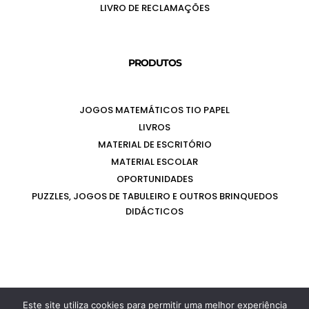
LIVRO DE RECLAMAÇÕES
PRODUTOS
JOGOS MATEMÁTICOS TIO PAPEL
LIVROS
MATERIAL DE ESCRITÓRIO
MATERIAL ESCOLAR
OPORTUNIDADES
PUZZLES, JOGOS DE TABULEIRO E OUTROS BRINQUEDOS
DIDÁCTICOS
TIOPAPEL©2026 - INSTALLED BY
LI-NÓ DESIGN
Este site utiliza cookies para permitir uma melhor experiência