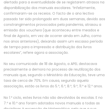
alertado para a eventualidade de se registarem atrasos na
disponibilização dos manuais escolares. “Infelizmente,
confirmaram-se os receios. O facto de o ano lectivo
passado ter sido prolongado em duas semanas, devido aos
constrangimentos provocados pela pandemia, atrasou a
emissão dos
vouchers
(que aconteceu entre meados e
final de Agosto, em vez de ocorrer ainda em Julho, como
nos anos anteriores), deixando assim um escasso período
de tempo para a impressão e distribuição dos livros
escolares”, refere agora a associação.
No seu comunicado de 18 de Agosto, a APEL destacava
precisamente a demora no processo de reutilização dos
manuais que, segundo o Ministério da Educação, teve uma
taxa de cerca de 70%. Em causa, segundo aquela
associação, estão os livros do 5.º, 6.º, 8.º, 9.º, 11.º e 12.º anos.
No 1.º ciclo, estes livros não são devolvidos às escolas. E no
7.º e 10.º ano foram adotados novos manuais a todas as
disciplinas à excepção de Matemática, pelo que a sua